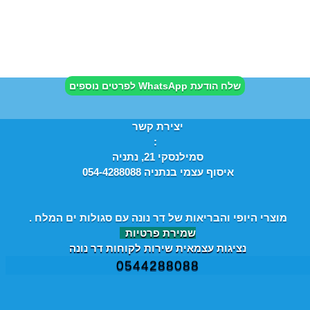
שלח הודעת WhatsApp לפרטים נוספים
יצירת קשר
:
סמילנסקי 21, נתניה
איסוף עצמי בנתניה 054-4288088
מוצרי היופי והבריאות של דר נונה עם סגולות ים המלח .
שמירת פרטיות
נציגות עצמאית שירות לקוחות דר נונה
0544288088