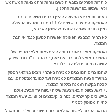
כותרות הפרקים מובאות לשם נוחות והתמצאות המשתמש
ולא ישמשו בפרשנות התקנון.
באחריות מבצע הפעולה להזין פרטים משלוח נכונים
לאספקת המוצרים – שים לב !!! במידה ומבצע הפעולה
מזין כתובת שגויה והמוצר שהוזמן לא יגיע ,
לא תהיה למבצע הפעולה אפשרות לטעון כנגד אי הגת
המוצר.
ואספקת מוצר באתר כפופה להימצאות מלאי מספק של
המוצר המוצע למכירה. עם זאת, יובהר כי ד"ר נונה שיווק
עושה כמיטב יכולתה כדי לוודא
שהמוצרים המוצגים למכירה באתר יימצאו במלאי הספק
במועד הצעת המוצרים למכירה ועד למועד אספקתם. עם
קבלת בקשת הזמנה מלקוח למוצר,
. יודגש, משלוח באמצעות שליח יעשה עד הבית, אולם
ביישובים קהילתיים, כפרים, קיבוצים וכיוצ"ב, עשוי המוצר
להיות מסופק לסניף
הדואר הקרוב ליישוב או למזכירות הישוב וכיוצ"ב , ותתקבל