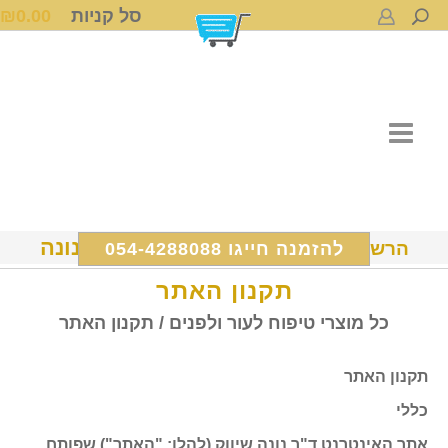
סל קניות
0.00
₪
ד"ר נונה
הרשמה ל Dr Nona International
להזמנה חייגו 054-4288088
תקנון האתר
כל מוצרי טיפוח לעור ולפנים
/
תקנון האתר
תקנון האתר
כללי
אתר האינטרנט ד"ר נונה שיווק (להלן: "האתר") שפותח