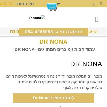
סל קניות
0.00
₪
ד"ר נונה
הרשמה ל Dr Nona International
להזמנה חייגו 054-4288088
DR NONA
עמוד הבית
/ מוצרים המתויגים “DR NONA”
DR NONA
מוצרי ים המלח מוצרי ד"ר נונה אינטרנשיונל לאיכות חיים
בריאות קוסמטיקה טבעית דינמיק קרם לחות לפנים
סולריס קרם הגנה לגוף
לחנות מוצרי Dr Nona