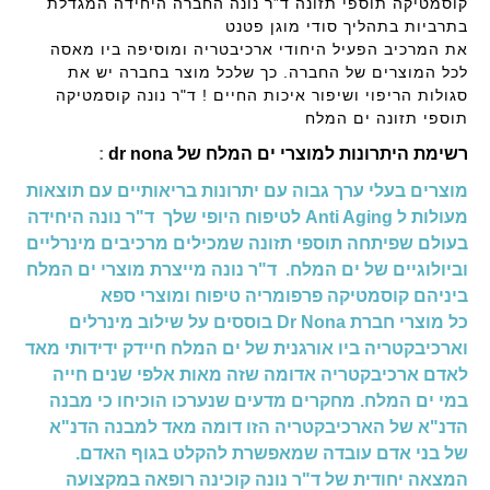
קוסמטיקה תוספי תזונה ד”ר נונה החברה היחידה המגדלת
בתרביות בתהליך סודי מוגן פטנט
את המרכיב הפעיל היחודי ארכיבטריה ומוסיפה ביו מאסה
לכל המוצרים של החברה. כך שלכל מוצר בחברה יש את
סגולות הריפוי ושיפור איכות החיים ! ד"ר נונה קוסמטיקה
תוספי תזונה ים המלח
רשימת היתרונות למוצרי ים המלח של dr nona
:
מוצרים בעלי ערך גבוה עם יתרונות בריאותיים עם תוצאות
מעולות ל Anti Aging לטיפוח היופי שלך ד"ר נונה היחידה
בעולם שפיתחה תוספי תזונה שמכילים מרכיבים מינרליים
וביולוגיים של ים המלח. ד"ר נונה מייצרת מוצרי ים המלח
ביניהם קוסמטיקה פרפומריה טיפוח ומוצרי ספא
כל מוצרי חברת Dr Nona בוססים על שילוב מינרלים
וארכיבקטריה ביו אורגנית של ים המלח חיידק ידידותי מאד
לאדם ארכיבקטריה אדומה שזה מאות אלפי שנים חייה
במי ים המלח. מחקרים מדעים שנערכו הוכיחו כי מבנה
הדנ"א של הארכיבקטריה הזו דומה מאד למבנה הדנ"א
של בני אדם עובדה שמאפשרת להקלט בגוף האדם.
המצאה יחודית של ד"ר נונה קוכינה רופאה במקצועה